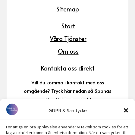
Sitemap
Start
Våra Tjänster
Om oss
Kontakta oss direkt
Vill du komma i kontakt med oss
omgående? Tryck här nedan så öppnas
ett nytt fönster direkt.
GDPR & Samtycke
076-145 92 33

För att ge en bra upplevelse använder vi teknik som cookies för att
lagra och/eller komma åt enhetsinformation. När du samtycker till