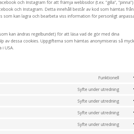
acebook och Instagram för att främja webbsidor (t.ex. ”gilla”, ”pinna”) 
 Facebook och Instagram. Detta innehåll består av kod som hämtas från
 som kan lagra och bearbeta viss information för personligt anpass
 (som kan ändras regelbundet) för att läsa vad de gör med dina
jälp av dessa cookies. Uppgifterna som hämtas anonymiseras så myc
 i USA.
Funktionell
Cons
to
Syfte under utredning
Cons
servi
to
Syfte under utredning
word
Cons
servi
to
Syfte under utredning
adob
Cons
servi
fonts
to
Syfte under utredning
googl
Cons
servi
fonts