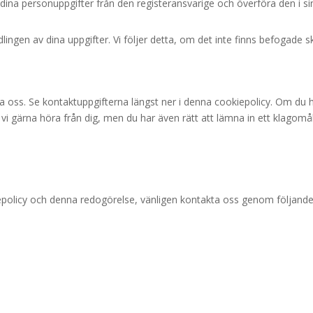
a dina personuppgifter från den registeransvarige och överföra den i si
ingen av dina uppgifter. Vi följer detta, om det inte finns befogade s
ta oss. Se kontaktuppgifterna längst ner i denna cookiepolicy. Om du 
l vi gärna höra från dig, men du har även rätt att lämna in ett klagomål 
policy och denna redogörelse, vänligen kontakta oss genom följand