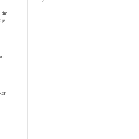
 din
dje
örs
iken