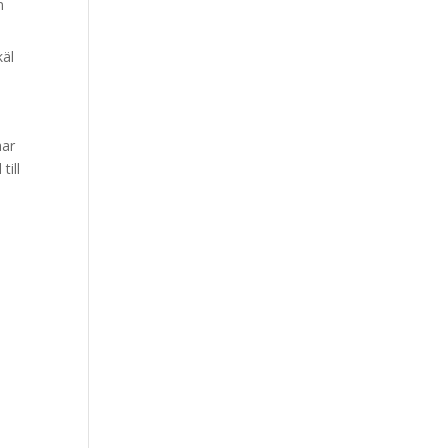
n
käl
har
till
e