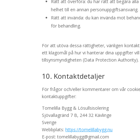
Rätt att överföra: du har rätt att begära all
helhet till en annan personuppgiftsansvarig.
Rätt att invända: du kan invända mot behandl
för behandling.
För att utöva dessa rättigheter, vänligen kontak
ett klagomål på hur vi hanterar dina uppgifter vil
tillsynsmyndigheten (Data Protection Authority).
10. Kontaktdetaljer
För frågor och/eller kommentarer om vår cookie
kontaktuppgifter:
Tomelilla Bygg & Lösullsisolering
Sjövallagränd 7 B, 244 32 Kävlinge
Sverige
Webbplats:
https://tomelillabygg.nu
E-post:
tomelillabygg@
gmail.com