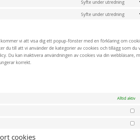
to
Syfte under utredning
googl
Cons
servi
recap
to
Syfte under utredning
googl
Cons
servi
map
to
face
servi
Övrig
kommer vi att visa dig ett popup-fönster med en förklaring om cooki
er du till att vi använder de kategorier av cookies och tillägg som du 
licy. Du kan inaktivera användningen av cookies via din webbläsare, 
ungerar korrekt.
Alltid aktiv
St
Ma
bort cookies