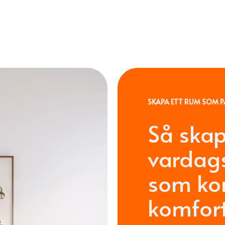
SKAPA ETT RUM SOM P
Så skap
vardags
som ko
komfort