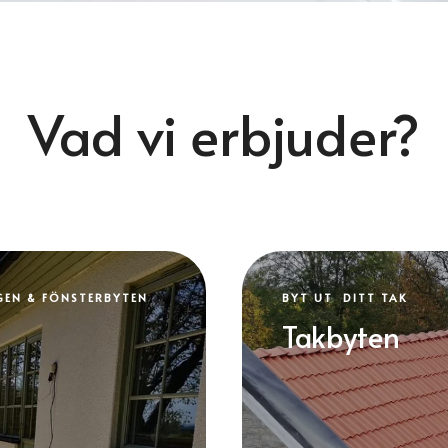
Vad vi erbjuder?
GEN & FÖNSTERBYTEN
BYT UT DITT TAK
Takbyten