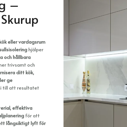
ng –
 Skurup
 kök eller vardagsrum
ullsisolering
hjälper
ka och hållbara
mer trivsamt och
nisera ditt kök,
ler ge
vi till att resultatet
rial, effektiva
ljplanering
för att
tt långsiktigt lyft för