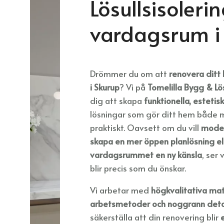
Lösullsisoleri
vardagsrum i
Drömmer du om att
renovera ditt
i Skurup
? Vi på
Tomelilla Bygg & Lös
dig att skapa
funktionella, estetis
lösningar som gör ditt hem både 
praktiskt. Oavsett om du vill
moder
skapa en mer öppen planlösning el
vardagsrummet en ny känsla
, ser 
blir precis som du önskar.
Vi arbetar med
högkvalitativa mate
arbetsmetoder och noggrann deta
säkerställa att din renovering blir
e