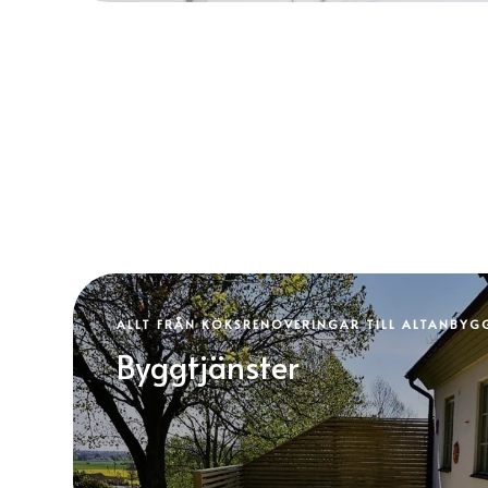
ALLT FRÅN KÖKSRENOVERINGAR TILL ALTANBYG
Byggtjänster