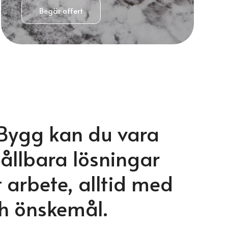
Begär offert
 Bygg kan du vara
 hållbara lösningar
t arbete, alltid med
h önskemål.